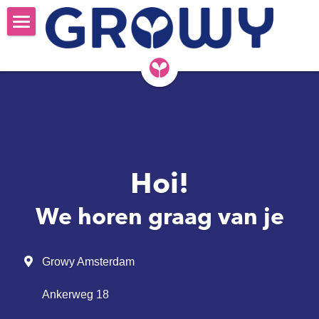
🌱 Welkom
🧑‍🍳 Recepten
Home
Assortiment
🧑‍🌾 Ons verhaal
Waar te koop
🤖 Corporate
Hoi!
FAQ's
Home
Zoeken
We horen graag van je
Contact
Our story
FAQ's
Growy Amsterdam
Contact
Ankerweg 18